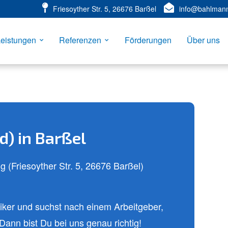
Friesoyther Str. 5, 26676 Barßel
info@bahlman
eistungen
Referenzen
Förderungen
Über uns
Weitere Bewertungen
Kundendienst
Ene
d) in Barßel
ehen
n
Bewertungen lesen
Mehr erfahren
Friesoyther Str. 5, 26676 Barßel)
riker und suchst nach einem Arbeitgeber,
Dann bist Du bei uns genau richtig!