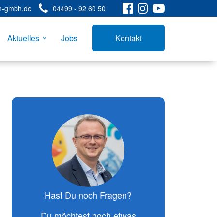
n-gmbh.de
04499 - 92 60 50
Aktuelles
Jobs
Kontakt
rgieberatung
Mehr erfahren
Hast Du noch Fragen?
Du möchtest noch etwas