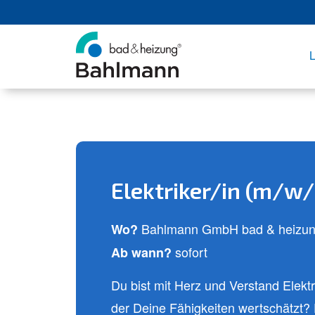
L
News und Tipps
Frag den Fachmann
Bad
Bad
Heizung
Heizung
Elektriker/in (m/w/
Referenzen ansehen
Mehr erfahren
Referenzen ans
Mehr erfahre
Bahlmann GmbH bad & heizung (
Wo?
sofort
Ab wann?
Du bist mit Herz und Verstand Elekt
der Deine Fähigkeiten wertschätzt? 