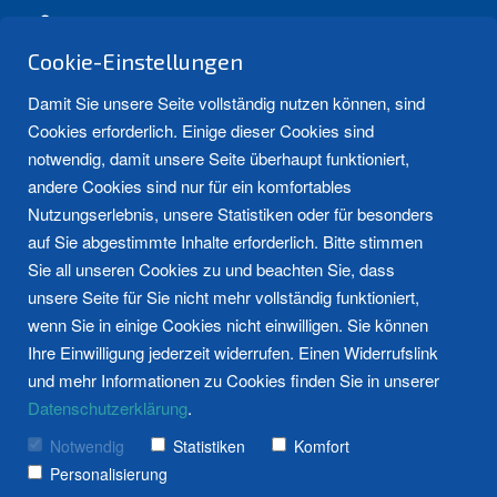
Friesoyther Str. 5, 26676 Barßel
info@bahlmann-gmbh.de
Cookie-Einstellungen
04499 - 92 60 50
Damit Sie unsere Seite vollständig nutzen können, sind
Cookies erforderlich. Einige dieser Cookies sind
notwendig, damit unsere Seite überhaupt funktioniert,
andere Cookies sind nur für ein komfortables
Nutzungserlebnis, unsere Statistiken oder für besonders
auf Sie abgestimmte Inhalte erforderlich. Bitte stimmen
Sie all unseren Cookies zu und beachten Sie, dass
unsere Seite für Sie nicht mehr vollständig funktioniert,
Ihre neue Heizung
Bad
Bad
Heizung
Heizung
Weitere Bew
Kundendiens
News und Tipps
wenn Sie in einige Cookies nicht einwilligen. Sie können
Referenzen
Mehr
Referenzen
Mehr
Bewertungen 
Mehr
Ihre Einwilligung jederzeit widerrufen. Einen Widerrufslink
in den Regionen
ansehen
erfahren
ansehen
erfahren
erfahren
und mehr Informationen zu Cookies finden Sie in unserer
Leer, Oldenburg, Friesoythe,
Frag den Fachmann
Datenschutzerklärung
.
Westerstede,
Notwendig
Statistiken
Komfort
Bad Zwischenahn, Edewecht,
Personalisierung
Saterland & Barßel.