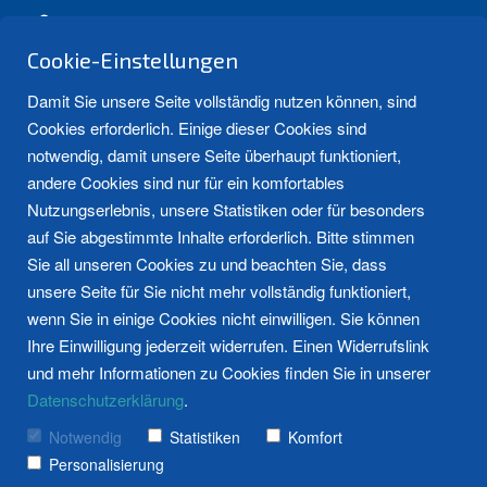
Friesoyther Str. 5, 26676 Barßel
info@bahlmann-gmbh.de
Cookie-Einstellungen
04499 - 92 60 50
Damit Sie unsere Seite vollständig nutzen können, sind
Cookies erforderlich. Einige dieser Cookies sind
notwendig, damit unsere Seite überhaupt funktioniert,
andere Cookies sind nur für ein komfortables
Nutzungserlebnis, unsere Statistiken oder für besonders
auf Sie abgestimmte Inhalte erforderlich. Bitte stimmen
Sie all unseren Cookies zu und beachten Sie, dass
unsere Seite für Sie nicht mehr vollständig funktioniert,
Unsere Erfahrung für Sie
Bad
Bad
Heizung
Heizung
Weitere Bew
Kundendiens
News und Tipps
wenn Sie in einige Cookies nicht einwilligen. Sie können
Referenzen
Mehr
Referenzen
Mehr
Bewertungen 
Mehr
Ihre Einwilligung jederzeit widerrufen. Einen Widerrufslink
ansehen
erfahren
ansehen
erfahren
erfahren
und mehr Informationen zu Cookies finden Sie in unserer
Frag den Fachmann
Datenschutzerklärung
.
Notwendig
Statistiken
Komfort
Personalisierung