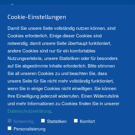
Friesoyther Str. 5, 26676 Barßel
info@bahlmann-gmbh.de
Cookie-Einstellungen
04499 - 92 60 50
Damit Sie unsere Seite vollständig nutzen können, sind
Cookies erforderlich. Einige dieser Cookies sind
notwendig, damit unsere Seite überhaupt funktioniert,
andere Cookies sind nur für ein komfortables
Nutzungserlebnis, unsere Statistiken oder für besonders
auf Sie abgestimmte Inhalte erforderlich. Bitte stimmen
Sie all unseren Cookies zu und beachten Sie, dass
unsere Seite für Sie nicht mehr vollständig funktioniert,
Wärmepumpe statt Gas –
Bad
Bad
Heizung
Heizung
Weitere Bew
Kundendiens
News und Tipps
wenn Sie in einige Cookies nicht einwilligen. Sie können
warum sich die
Referenzen
Mehr
Referenzen
Mehr
Bewertungen 
Mehr
Ihre Einwilligung jederzeit widerrufen. Einen Widerrufslink
ansehen
erfahren
ansehen
erfahren
erfahren
und mehr Informationen zu Cookies finden Sie in unserer
Entscheidung jetzt erst
Frag den Fachmann
Datenschutzerklärung
.
recht lohnt
Notwendig
Statistiken
Komfort
Personalisierung