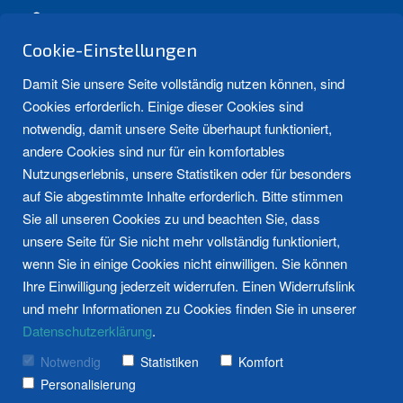
Friesoyther Str. 5, 26676 Barßel
info@bahlmann-gmbh.de
Cookie-Einstellungen
04499 - 92 60 50
Damit Sie unsere Seite vollständig nutzen können, sind
Cookies erforderlich. Einige dieser Cookies sind
notwendig, damit unsere Seite überhaupt funktioniert,
andere Cookies sind nur für ein komfortables
Nutzungserlebnis, unsere Statistiken oder für besonders
auf Sie abgestimmte Inhalte erforderlich. Bitte stimmen
Sie all unseren Cookies zu und beachten Sie, dass
unsere Seite für Sie nicht mehr vollständig funktioniert,
Mit Experten zum
Bad
Bad
Heizung
Heizung
Weitere Bew
Kundendiens
News und Tipps
wenn Sie in einige Cookies nicht einwilligen. Sie können
perfekten Wunschbad
Referenzen
Mehr
Referenzen
Mehr
Bewertungen 
Mehr
Ihre Einwilligung jederzeit widerrufen. Einen Widerrufslink
ansehen
erfahren
ansehen
erfahren
erfahren
und mehr Informationen zu Cookies finden Sie in unserer
Frag den Fachmann
Datenschutzerklärung
.
Notwendig
Statistiken
Komfort
Personalisierung